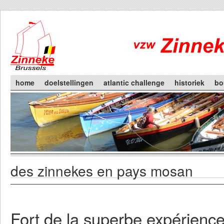
Skip to main content
Main menu
home
doelstellingen
atlantic challenge
historiek
bo
des zinnekes en pays mosan
You are here
Primary tabs
Fort de la superbe expérienc