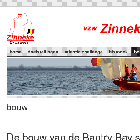
Skip to main content
Main menu
home
doelstellingen
atlantic challenge
historiek
bo
bouw
You are here
Primary tabs
De bouw van de Bantry Bay s