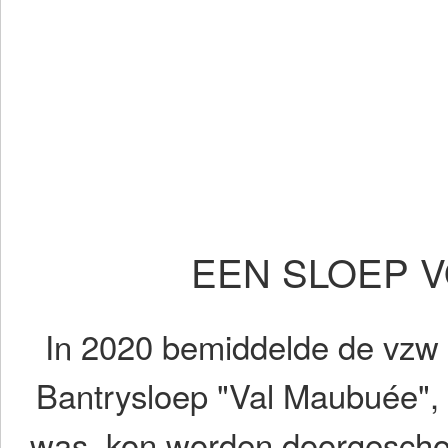
EEN SLOEP 
In 2020 bemiddelde de vzw 
Bantrysloep "Val Maubuée", d
was, kon worden doorgescho