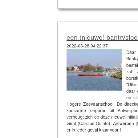
moreel en fysiek terug op te bouw
Hier kan u de video van de tewaterla
Beeldmateriaal: Quentin Joschko
een (nieuwe) bantryslo
2022-03-28 04:22:37
Daar
Bant
beste
zal w
borst
"Uile
daar 
en st
Hogere Zeevaartschool. De directie
kansarme jongeren uit Antwerpen
verheugt zich op deze nieuwe initia
Gent (Carolus Quinto), Antwerpen (U
er in ieder geval klaar voor !