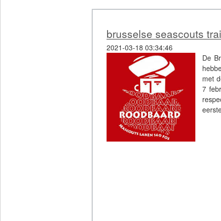
brusselse seascouts tra
2021-03-18 03:34:46
De Br
hebbe
met d
7 feb
resp
eerste