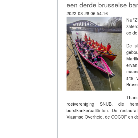
een derde brusselse ba
2022-03-28 06:54:16
Na "Z
zater
op de
De sl
gebou
Marit
ervan
maand
site 
Bruss
Thans
roeivereniging SNUB, die hem 
borstkankerpatiënten. De restaura
Vlaamse Overheid, de COCOF en de
Het roeiprogramma voor borstkank
door de SNUB, ism het Instituut Bor