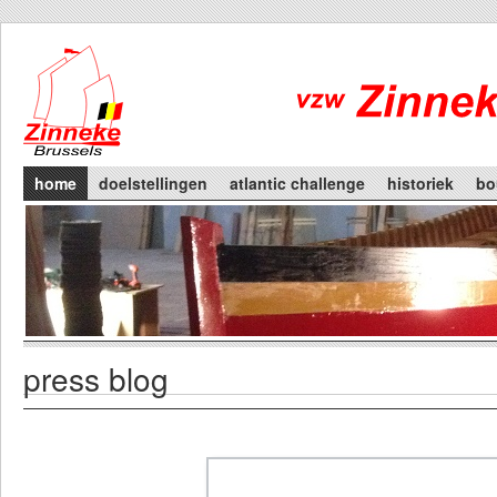
Skip to main content
Main menu
home
doelstellingen
atlantic challenge
historiek
bo
press blog
Primary tabs