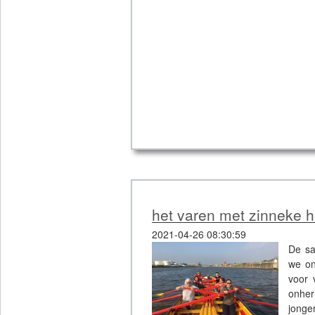
het varen met zinneke h
2021-04-26 08:30:59
De sa
we on
voor 
onher
jonge