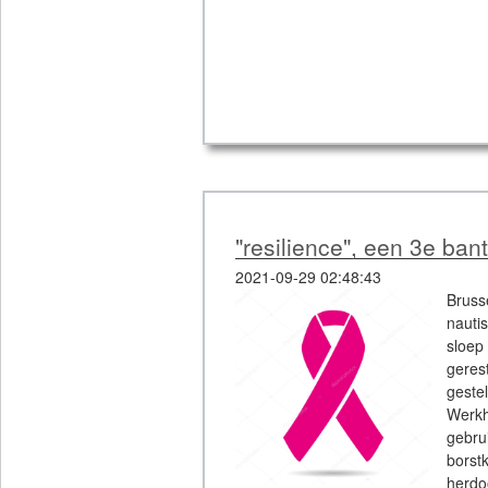
"resilience", een 3e ban
2021-09-29 02:48:43
Bruss
nauti
sloep
geres
geste
Werkh
gebr
bors
herdo