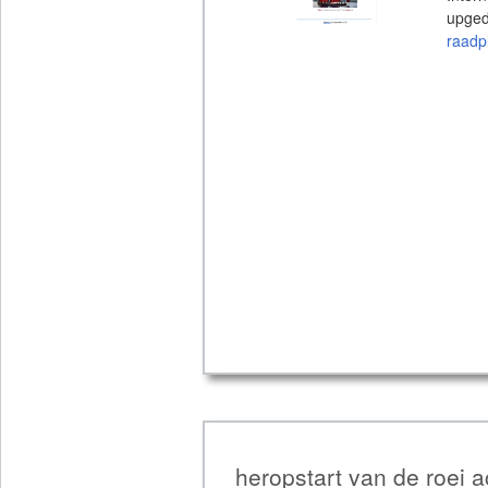
upge
raadp
heropstart van de roei ac