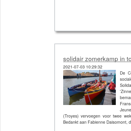
solidair zomerkamp in t
2021-07-03 10:29:32
De Co
socia
Soli
'Zinn
beman
Frans
Jeune
(Troyes) vervoegen voor twee weke
Bedankt aan Fabienne Daisomont, die