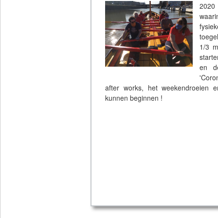
2020 
waari
fysie
toege
1/3 m
start
en d
'Coro
after works, het weekendroeien e
kunnen beginnen !